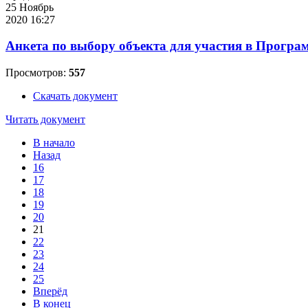
25 Ноябрь
2020 16:27
Анкета по выбору объекта для участия в Програ
Просмотров:
557
Скачать документ
Читать документ
В начало
Назад
16
17
18
19
20
21
22
23
24
25
Вперёд
В конец