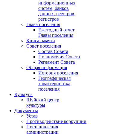
информационных
систем, банков
данных, реестров,
регистров
Глава поселения
Ежегодный отчет
Главы поселения
Книга памяти
Совет поселения
Состав Совета
Полномочия Совета
Регламент Совета
Общая информация
История поселения
Географическая
характеристика
поселения
Культура
Шуйский центр
культуры
Документы
Устав
Противодействие коррупции
Постановления
администрации