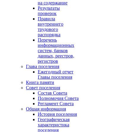
на содержание
Результаты
проверок
Правила
внутреннего
трудового
распорядка
Перечень
информационных
систем, банков
данных, реестров,
регистров
Глава поселения
Ежегодный отчет
Главы поселения
Книга памяти
Совет поселения
Состав Совета
Полномочия Совета
Регламент Совета
Общая информация
История поселения
Географическая
характеристика
поселения