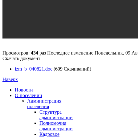
Просмотров:
434
раз
Последнее изменение Понедельник, 09 Авг
Скачать документ
izm_b_040821.doc
(609 Скачиваний)
Наверх
Новости
О поселении
Администрация
поселения
Структура
администрации
Полномочия
администрации
Кадровое