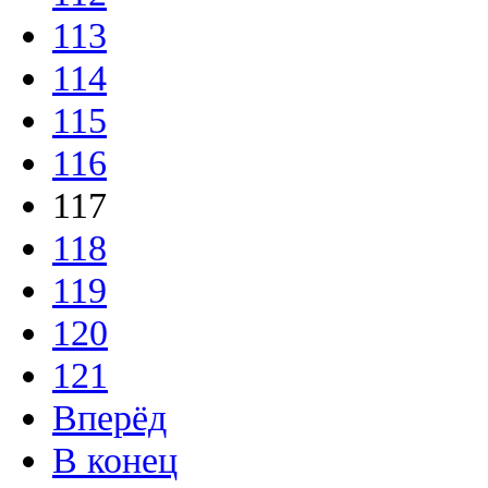
113
114
115
116
117
118
119
120
121
Вперёд
В конец