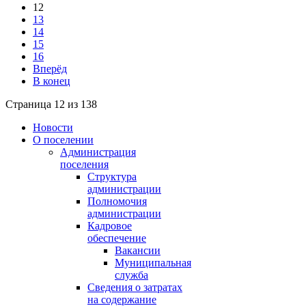
12
13
14
15
16
Вперёд
В конец
Страница 12 из 138
Новости
О поселении
Администрация
поселения
Структура
администрации
Полномочия
администрации
Кадровое
обеспечение
Вакансии
Муниципальная
служба
Сведения о затратах
на содержание