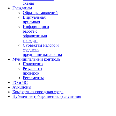
схемы
Гражданам
Образцы заявлений
Виртуальная
приёмная
Информация о
работе с
обращениями
граждан
Субъектам малого и
среднего
предпринимательства
Муниципальный контроль
Положения
Результаты
проверок
Регламенты
ГО и ЧС
Аукционы
Комфортная городская среда
Публичные (общественные) слушания