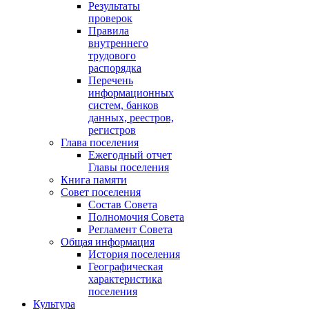
Результаты
проверок
Правила
внутреннего
трудового
распорядка
Перечень
информационных
систем, банков
данных, реестров,
регистров
Глава поселения
Ежегодный отчет
Главы поселения
Книга памяти
Совет поселения
Состав Совета
Полномочия Совета
Регламент Совета
Общая информация
История поселения
Географическая
характеристика
поселения
Культура