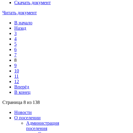
Скачать документ
Читать документ
В начало
Назад
3
4
5
6
7
8
9
10
11
12
Вперёд
В конец
Страница 8 из 138
Новости
О поселении
Администрация
поселения