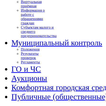
Виртуальная
приёмная
Информация о
работе с
обращениями
граждан
Субъектам малого и
среднего
предпринимательства
Муниципальный контроль
Положения
Результаты
проверок
Регламенты
ГО и ЧС
Аукционы
Комфортная городская сре
Публичные (общественные