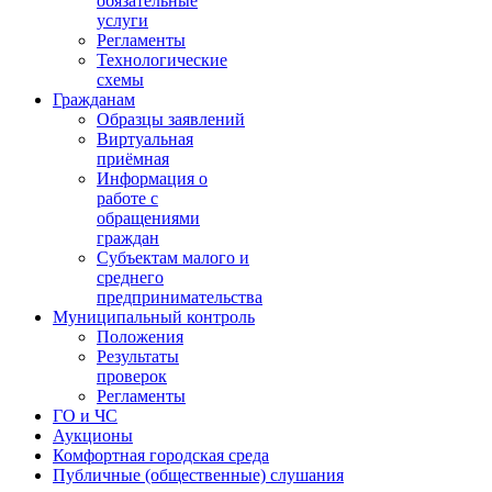
обязательные
услуги
Регламенты
Технологические
схемы
Гражданам
Образцы заявлений
Виртуальная
приёмная
Информация о
работе с
обращениями
граждан
Субъектам малого и
среднего
предпринимательства
Муниципальный контроль
Положения
Результаты
проверок
Регламенты
ГО и ЧС
Аукционы
Комфортная городская среда
Публичные (общественные) слушания