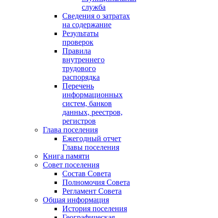
служба
Сведения о затратах
на содержание
Результаты
проверок
Правила
внутреннего
трудового
распорядка
Перечень
информационных
систем, банков
данных, реестров,
регистров
Глава поселения
Ежегодный отчет
Главы поселения
Книга памяти
Совет поселения
Состав Совета
Полномочия Совета
Регламент Совета
Общая информация
История поселения
Географическая