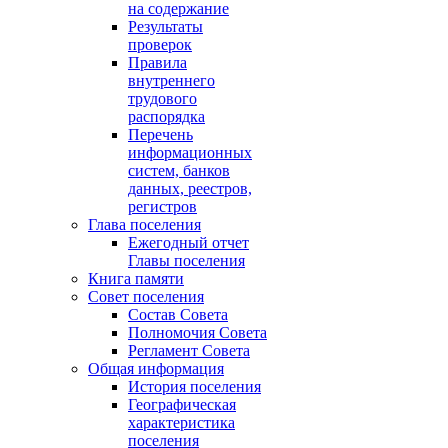
на содержание
Результаты
проверок
Правила
внутреннего
трудового
распорядка
Перечень
информационных
систем, банков
данных, реестров,
регистров
Глава поселения
Ежегодный отчет
Главы поселения
Книга памяти
Совет поселения
Состав Совета
Полномочия Совета
Регламент Совета
Общая информация
История поселения
Географическая
характеристика
поселения