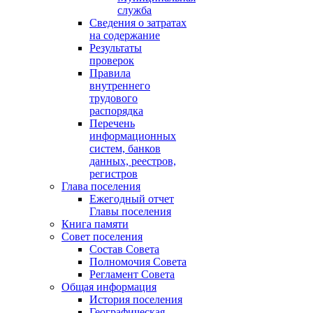
служба
Сведения о затратах
на содержание
Результаты
проверок
Правила
внутреннего
трудового
распорядка
Перечень
информационных
систем, банков
данных, реестров,
регистров
Глава поселения
Ежегодный отчет
Главы поселения
Книга памяти
Совет поселения
Состав Совета
Полномочия Совета
Регламент Совета
Общая информация
История поселения
Географическая