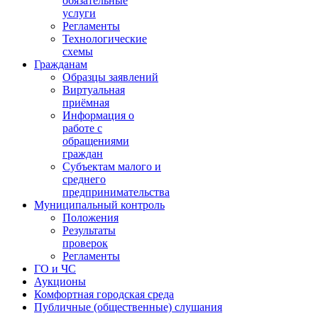
обязательные
услуги
Регламенты
Технологические
схемы
Гражданам
Образцы заявлений
Виртуальная
приёмная
Информация о
работе с
обращениями
граждан
Субъектам малого и
среднего
предпринимательства
Муниципальный контроль
Положения
Результаты
проверок
Регламенты
ГО и ЧС
Аукционы
Комфортная городская среда
Публичные (общественные) слушания