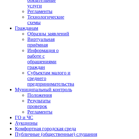
обязательные
услуги
Регламенты
Технологические
схемы
Гражданам
Образцы заявлений
Виртуальная
приёмная
Информация о
работе с
обращениями
граждан
Субъектам малого и
среднего
предпринимательства
Муниципальный контроль
Положения
Результаты
проверок
Регламенты
ГО и ЧС
Аукционы
Комфортная городская среда
Публичные (общественные) слушания