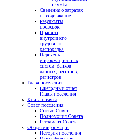
служба
Сведения о затратах
на содержание
Результаты
проверок
Правила
внутреннего
трудового
распорядка
Перечень
информационных
систем, банков
данных, реестров,
регистров
Глава поселения
Ежегодный отчет
Главы поселения
Книга памяти
Совет поселения
Состав Совета
Полномочия Совета
Регламент Совета
Общая информация
История поселения
Географическая