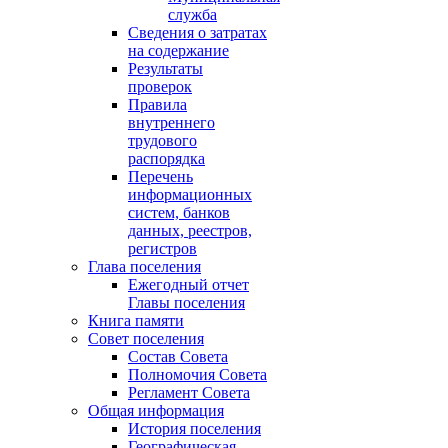
служба
Сведения о затратах
на содержание
Результаты
проверок
Правила
внутреннего
трудового
распорядка
Перечень
информационных
систем, банков
данных, реестров,
регистров
Глава поселения
Ежегодный отчет
Главы поселения
Книга памяти
Совет поселения
Состав Совета
Полномочия Совета
Регламент Совета
Общая информация
История поселения
Географическая