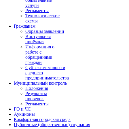
обязательные
услуги
Регламенты
Технологические
схемы
Гражданам
Образцы заявлений
Виртуальная
приёмная
Информация о
работе с
обращениями
граждан
Субъектам малого и
среднего
предпринимательства
Муниципальный контроль
Положения
Результаты
проверок
Регламенты
ГО и ЧС
Аукционы
Комфортная городская среда
Публичные (общественные) слушания