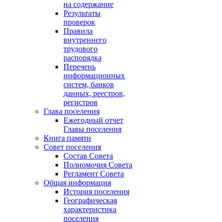
на содержание
Результаты
проверок
Правила
внутреннего
трудового
распорядка
Перечень
информационных
систем, банков
данных, реестров,
регистров
Глава поселения
Ежегодный отчет
Главы поселения
Книга памяти
Совет поселения
Состав Совета
Полномочия Совета
Регламент Совета
Общая информация
История поселения
Географическая
характеристика
поселения