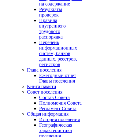
на содержание
Результаты
проверок
Правила
внутреннего
трудового
распорядка
Перечень
информационных
систем, банков
данных, реестров,
регистров
Глава поселения
Ежегодный отчет
Главы поселения
Книга памяти
Совет поселения
Состав Совета
Полномочия Совета
Регламент Совета
Общая информация
История поселения
Географическая
характеристика
поселения